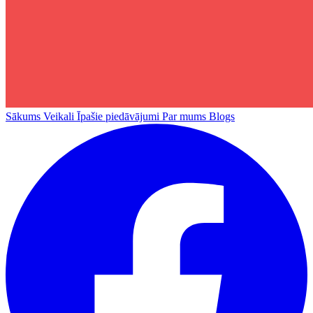
Sākums
Veikali
Īpašie piedāvājumi
Par mums
Blogs