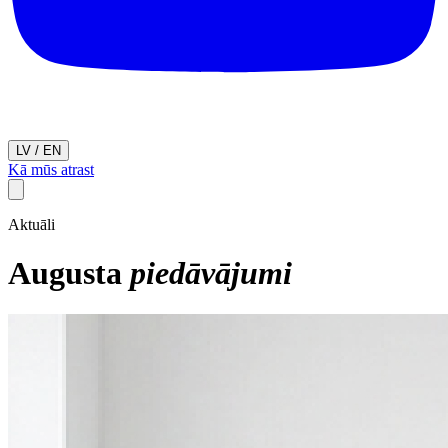
LV
/
EN
Kā mūs atrast
Aktuāli
Augusta
piedāvājumi